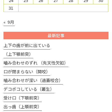
24
25
26
27
28
29
30
31
« 9月
最新記事
上下の歯が前に出ている
（上下顎前突）
嚙み合わせのずれ （先天性欠如）
口が閉まらない（開咬）
噛み合わせが深い（過蓋咬合）
デコボコしている（叢生）
受け口（下顎前突）
出っ歯（上顎前突）