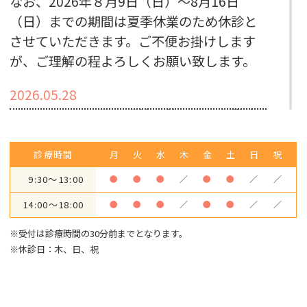
なお、2026年８月9日（日）～8月16日
（日）までの期間は夏季休業のため休診と
させていただきます。ご不便お掛けします
が、ご理解の程よろしくお願い致します。
2026.05.28
2026年6月より職場環境改善のため営業時間
を変更させていただきます
〇変更後の営業時間
診療時間
月
火
水
木
金
土
日
祝
9：30～13：00
9:30～13:00
●
●
●
／
●
●
／
／
14：00～18：00
14:00～18:00
●
●
●
／
●
●
／
／
ご不便、ご迷惑をおかけしますがご理解と
ご協力の程、よろしくお願いいたします
※受付は診療時間の30分前までとなります。
※休診日：木、日、祝
2026.05.02
【GW休診日及び振替診療のお知らせ】
５月３日（土）～５月６日（水）をGWの休