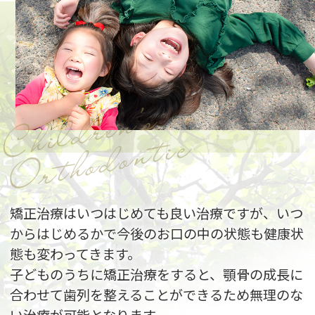
Children’s
Orthodontic
矯正治療はいつはじめても良い治療ですが、いつ
からはじめるかで今後のお口の中の状態も健康状
態も変わってきます。
子どものうちに矯正治療をすると、顎骨の成長に
合わせて歯列を整えることができるため無理のな
い治療が可能となります。