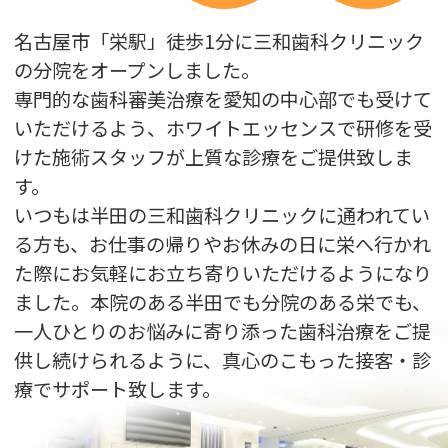
12月27日(土)は午前のみの診療となります。
通常と診療時間が異なりますのでご注意下
名古屋市「栄駅」徒歩1分に三和歯科クリニック
さいませ。
の分院をオープンしました。
専門的な歯科審美治療を愛知の中心部でも受けて
2025.07.25
いただけるよう、ホワイトエッセンスで研修を受
【2025年8月休診日のお知らせ】
けた施術スタッフが上質な診療をご提供致しま
誠に勝手ながら、2025年8月4日は院内ミー
す。
ティングの為休診とさせていただきます。
いつもは半田の三和歯科クリニックに通われてい
なお、2025年８月10日（日）～8月17日
る方も、お仕事の帰りやお休みの日に栄へ行かれ
（日）までの期間は夏季休業のため休診と
た際にお気軽にお立ち寄りいただけるようになり
させていただきます。ご不便お掛けします
ました。本院のある半田でも分院のある栄でも、
が、ご理解の程よろしくお願い致します。
一人ひとりのお悩みに寄り添った歯科治療をご提
供し続けられるように、真心のこもった接客・診
療でサポート致します。