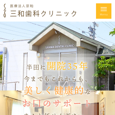
開院35年
半田に
今までもこれからも、
美しく健康的
な
お口のサポート