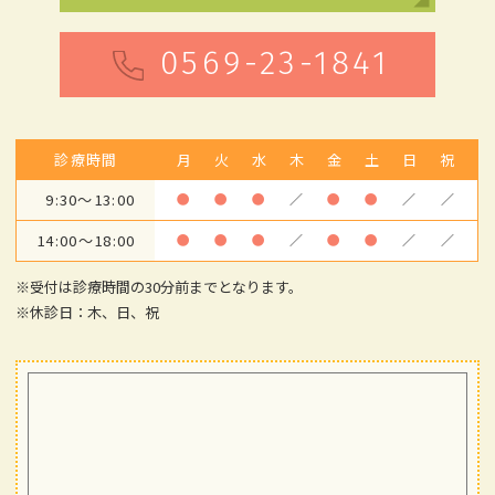
0569-23-1841
診療時間
月
火
水
木
金
土
日
祝
9:30～13:00
●
●
●
／
●
●
／
／
14:00～18:00
●
●
●
／
●
●
／
／
※受付は診療時間の30分前までとなります。
※休診日：木、日、祝