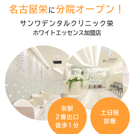
名古屋栄
分院オープン！
診日とさせていただきます。５月7日（木）
に
から通常通り９：３０～１９：００診療とな
サンワデンタルクリニック栄
ります。ご不便をおかけ致しますがよろしく
ホワイトエッセンス加盟店
お願いいたします。
2025.12.02
年末年始の診療は下記日程です。
・12月24日(水)～12月26日(金)休業
・12月27日(土) 午前中のみ 9:30～13:00
・12月28日(日)～1月4日(日)休業
・1月5日(月)通常営業
栄駅
・1月6日(火)休業
土日祝
2番出口
・1月7日(水)～通常営業
診療
徒歩1分