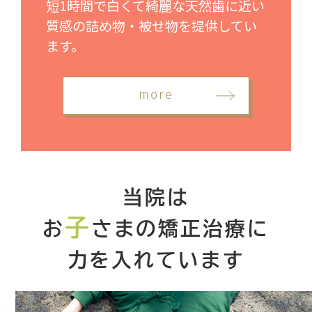
短1時間で白くて綺麗な天然歯に近い
質感の詰め物・被せ物を提供してい
ます。
more
当院は
子
お
さまの矯正治療に
力を入れています