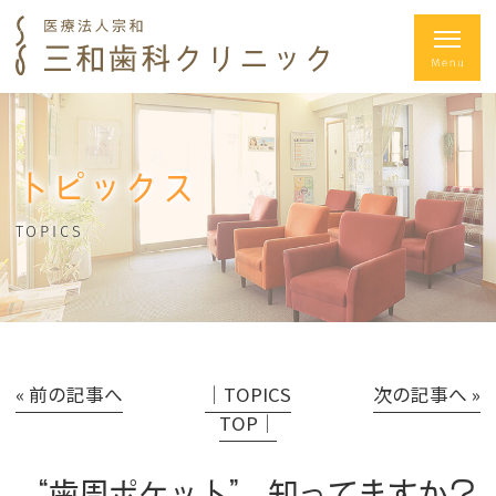
トピックス
TOPICS
« 前の記事へ
│TOPICS
次の記事へ »
TOP│
“歯周ポケット” 知ってますか？