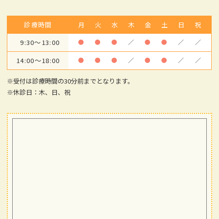
診療時間
月
火
水
木
金
土
日
祝
9:30～13:00
●
●
●
／
●
●
／
／
14:00～18:00
●
●
●
／
●
●
／
／
※受付は診療時間の30分前までとなります。
※休診日：木、日、祝