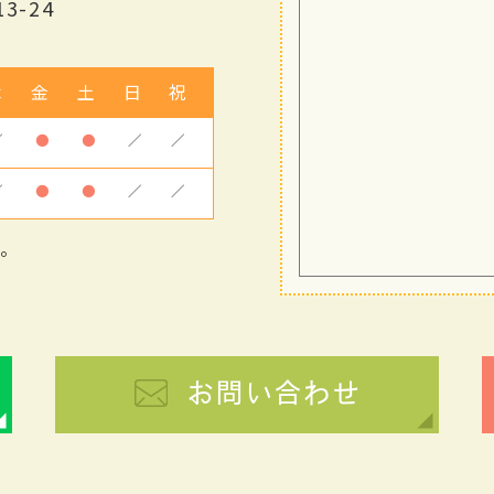
3-24
木
金
土
日
祝
／
●
●
／
／
／
●
●
／
／
す。
お問い合わせ