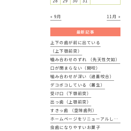
28
29
30
31
« 9月
11月 »
最新記事
上下の歯が前に出ている
（上下顎前突）
嚙み合わせのずれ （先天性欠如）
口が閉まらない（開咬）
噛み合わせが深い（過蓋咬合）
デコボコしている（叢生）
受け口（下顎前突）
出っ歯（上顎前突）
すきっ歯 （空隙歯列）
ホームページをリニューアルしました
虫歯になりやすいお菓子