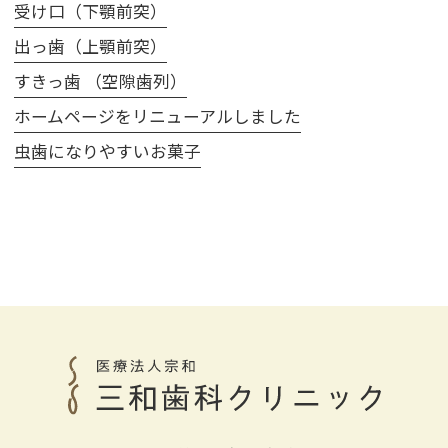
受け口（下顎前突）
出っ歯（上顎前突）
すきっ歯 （空隙歯列）
ホームページをリニューアルしました
虫歯になりやすいお菓子