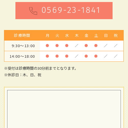
0569-23-1841
診療時間
月
火
水
木
金
土
日
祝
9:30～13:00
●
●
●
／
●
●
／
／
14:00～18:00
●
●
●
／
●
●
／
／
※受付は診療時間の30分前までとなります。
※休診日：木、日、祝