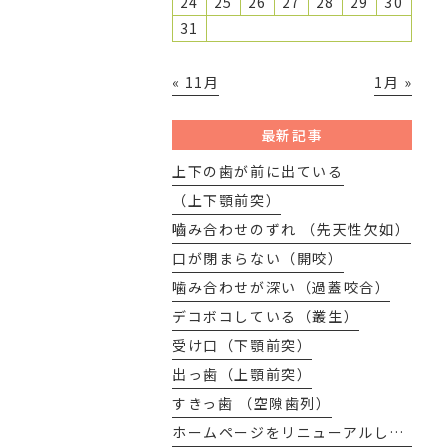
24
25
26
27
28
29
30
31
« 11月
1月 »
最新記事
上下の歯が前に出ている
（上下顎前突）
嚙み合わせのずれ （先天性欠如）
口が閉まらない（開咬）
噛み合わせが深い（過蓋咬合）
デコボコしている（叢生）
受け口（下顎前突）
出っ歯（上顎前突）
すきっ歯 （空隙歯列）
ホームページをリニューアルしました