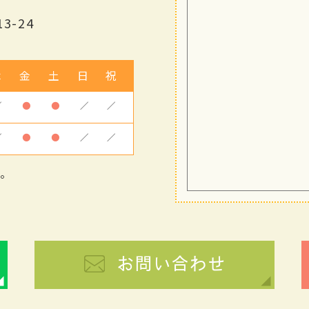
3-24
木
金
土
日
祝
／
●
●
／
／
／
●
●
／
／
す。
お問い合わせ