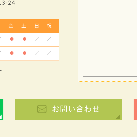
3-24
木
金
土
日
祝
／
●
●
／
／
／
●
●
／
／
す。
お問い合わせ