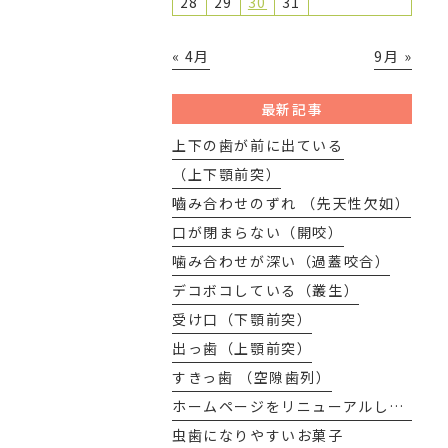
28
29
30
31
« 4月
9月 »
最新記事
上下の歯が前に出ている
（上下顎前突）
嚙み合わせのずれ （先天性欠如）
口が閉まらない（開咬）
噛み合わせが深い（過蓋咬合）
デコボコしている（叢生）
受け口（下顎前突）
出っ歯（上顎前突）
すきっ歯 （空隙歯列）
ホームページをリニューアルしました
虫歯になりやすいお菓子