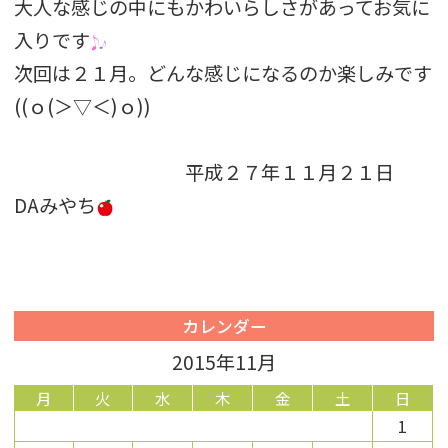
大人な感じの中にもかわいらしさがあってお気に
入りです
次回は２１月。どんな感じになるのか楽しみです
((ｏ(＞▽＜)ｏ))
平成２７年１１月２１日
DAみやち
カレンダー
2015年11月
月
火
水
木
金
土
日
1