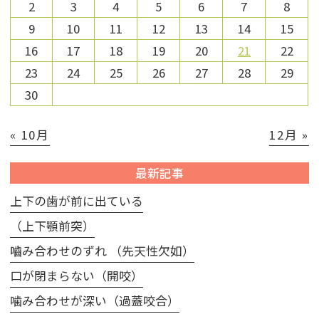
2
3
4
5
6
7
8
9
10
11
12
13
14
15
16
17
18
19
20
21
22
23
24
25
26
27
28
29
30
« 10月
12月 »
最新記事
上下の歯が前に出ている
（上下顎前突）
嚙み合わせのずれ （先天性欠如）
口が閉まらない（開咬）
噛み合わせが深い（過蓋咬合）