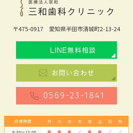
〒475-0917 愛知県半田市清城町2-13-24
LINE無料相談
お問い合わせ
0569-23-1841
診療時間
月
火
水
木
金
土
日
祝
9:30～13:00
●
●
●
／
●
●
／
／