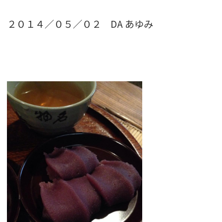
２０１４／０５／０２ DA あゆみ