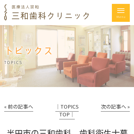
トピックス
TOPICS
« 前の記事へ
│TOPICS
次の記事へ »
TOP│
半田市の三和歯科 歯科衛生士募