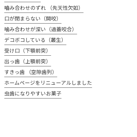
嚙み合わせのずれ （先天性欠如）
口が閉まらない（開咬）
噛み合わせが深い（過蓋咬合）
デコボコしている（叢生）
受け口（下顎前突）
出っ歯（上顎前突）
すきっ歯 （空隙歯列）
ホームページをリニューアルしました
虫歯になりやすいお菓子