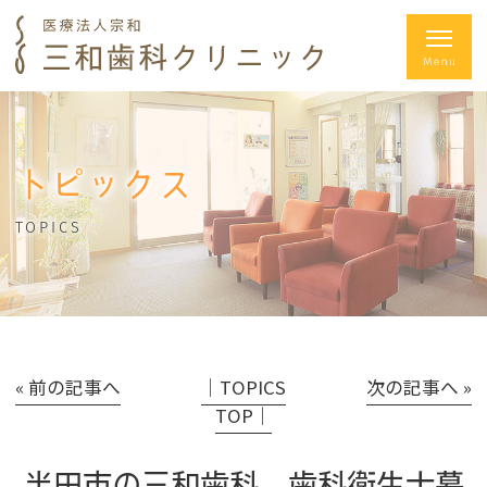
トピックス
TOPICS
« 前の記事へ
│TOPICS
次の記事へ »
TOP│
半田市の三和歯科 歯科衛生士募