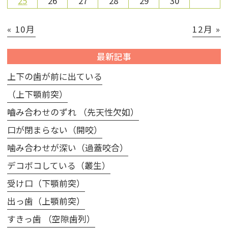
25
26
27
28
29
30
« 10月
12月 »
最新記事
上下の歯が前に出ている
（上下顎前突）
嚙み合わせのずれ （先天性欠如）
口が閉まらない（開咬）
噛み合わせが深い（過蓋咬合）
デコボコしている（叢生）
受け口（下顎前突）
出っ歯（上顎前突）
すきっ歯 （空隙歯列）