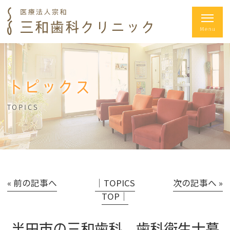
トピックス
TOPICS
« 前の記事へ
│TOPICS
次の記事へ »
TOP│
半田市の三和歯科 歯科衛生士募