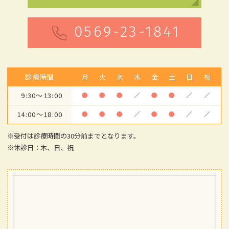
0569-23-1841
診療時間
月
火
水
木
金
土
日
祝
9:30～13:00
●
●
●
／
●
●
／
／
14:00～18:00
●
●
●
／
●
●
／
／
※受付は診療時間の30分前までとなります。
※休診日：木、日、祝