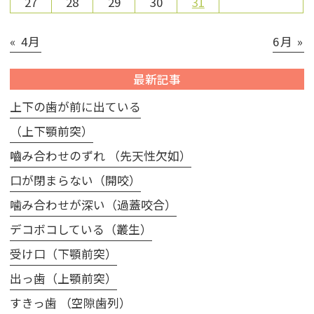
27
28
29
30
31
« 4月
6月 »
最新記事
上下の歯が前に出ている
（上下顎前突）
嚙み合わせのずれ （先天性欠如）
口が閉まらない（開咬）
噛み合わせが深い（過蓋咬合）
デコボコしている（叢生）
受け口（下顎前突）
出っ歯（上顎前突）
すきっ歯 （空隙歯列）