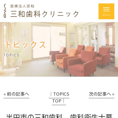
トピックス
TOPICS
« 前の記事へ
│TOPICS
次の記事へ »
TOP│
半田市の三和歯科 歯科衛生士募