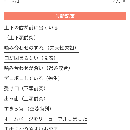
« 10月
12月 »
最新記事
上下の歯が前に出ている
（上下顎前突）
嚙み合わせのずれ （先天性欠如）
口が閉まらない（開咬）
噛み合わせが深い（過蓋咬合）
デコボコしている（叢生）
受け口（下顎前突）
出っ歯（上顎前突）
すきっ歯 （空隙歯列）
ホームページをリニューアルしました
虫歯になりやすいお菓子