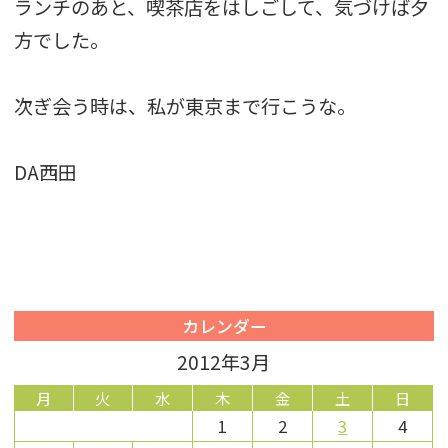
ランチのあと、喫茶店をはしごして、気づけば夕
方でした。
次ぎ会う時は、私が東京まで行こうな。
DA西田
カレンダー
2012年3月
月
火
水
木
金
土
日
1
2
3
4