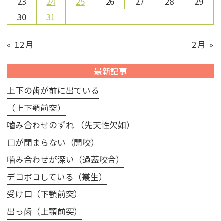
23
24
25
26
27
28
29
30
31
« 12月
2月 »
最新記事
上下の歯が前に出ている
（上下顎前突）
嚙み合わせのずれ （先天性欠如）
口が閉まらない（開咬）
噛み合わせが深い（過蓋咬合）
デコボコしている（叢生）
受け口（下顎前突）
出っ歯（上顎前突）