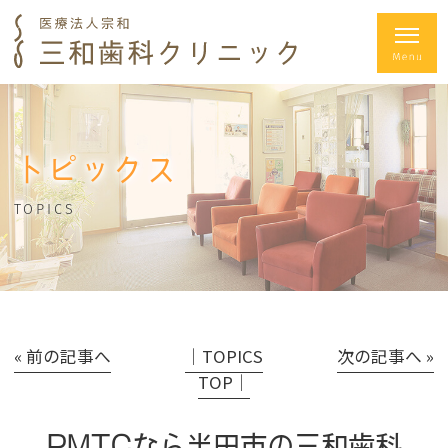
トピックス
TOPICS
« 前の記事へ
│TOPICS
次の記事へ »
TOP│
PMTCなら半田市の三和歯科