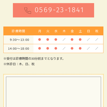
0569-23-1841
診療時間
月
火
水
木
金
土
日
祝
9:30～13:00
●
●
●
／
●
●
／
／
14:00～18:00
●
●
●
／
●
●
／
／
※受付は診療時間の30分前までとなります。
※休診日：木、日、祝