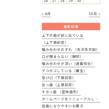
26
27
28
29
30
« 8月
10月 »
最新記事
上下の歯が前に出ている
（上下顎前突）
嚙み合わせのずれ （先天性欠如）
口が閉まらない（開咬）
噛み合わせが深い（過蓋咬合）
デコボコしている（叢生）
受け口（下顎前突）
出っ歯（上顎前突）
すきっ歯 （空隙歯列）
ホームページをリニューアルしました
虫歯になりやすいお菓子