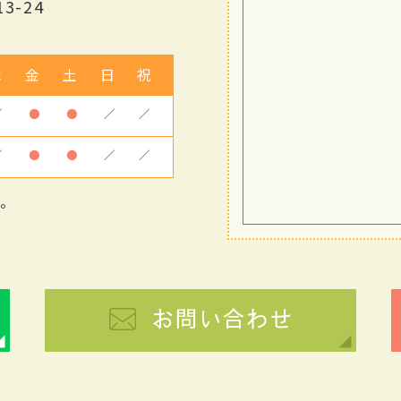
3-24
木
金
土
日
祝
／
●
●
／
／
／
●
●
／
／
す。
お問い合わせ