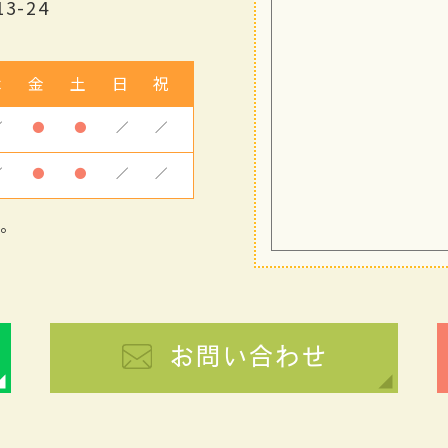
3-24
木
金
土
日
祝
／
●
●
／
／
／
●
●
／
／
す。
お問い合わせ