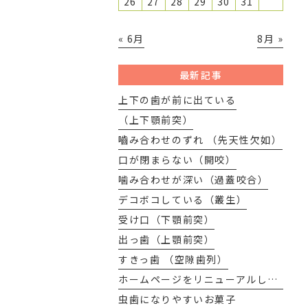
26
27
28
29
30
31
« 6月
8月 »
最新記事
上下の歯が前に出ている
（上下顎前突）
嚙み合わせのずれ （先天性欠如）
口が閉まらない（開咬）
噛み合わせが深い（過蓋咬合）
デコボコしている（叢生）
受け口（下顎前突）
出っ歯（上顎前突）
すきっ歯 （空隙歯列）
ホームページをリニューアルしました
虫歯になりやすいお菓子