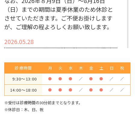
なお、2026年８月9日（日）～8月16日
（日）までの期間は夏季休業のため休診と
させていただきます。ご不便お掛けします
が、ご理解の程よろしくお願い致します。
2026.05.28
2026年6月より職場環境改善のため営業時間
を変更させていただきます
〇変更後の営業時間
診療時間
月
火
水
木
金
土
日
祝
9：30～13：00
9:30～13:00
●
●
●
／
●
●
／
／
14：00～18：00
14:00～18:00
●
●
●
／
●
●
／
／
ご不便、ご迷惑をおかけしますがご理解と
ご協力の程、よろしくお願いいたします
※受付は診療時間の30分前までとなります。
※休診日：木、日、祝
2026.05.02
【GW休診日及び振替診療のお知らせ】
５月３日（土）～５月６日（水）をGWの休