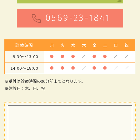
0569-23-1841
診療時間
月
火
水
木
金
土
日
祝
9:30～13:00
●
●
●
／
●
●
／
／
14:00～18:00
●
●
●
／
●
●
／
／
※受付は診療時間の30分前までとなります。
※休診日：木、日、祝