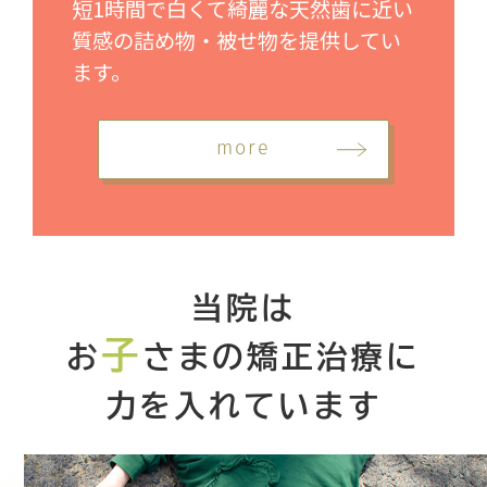
短1時間で白くて綺麗な天然歯に近い
質感の詰め物・被せ物を提供してい
ます。
more
当院は
子
お
さまの矯正治療に
力を入れています