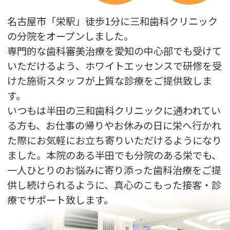
12月27日(土)は午前のみの診療となります。
通常と診療時間が異なりますのでご注意下
名古屋市「栄駅」徒歩1分に三和歯科クリニック
さいませ。
の分院をオープンしました。
専門的な歯科審美治療を愛知の中心部でも受けて
2025.07.25
いただけるよう、ホワイトエッセンスで研修を受
【2025年8月休診日のお知らせ】
けた施術スタッフが上質な診療をご提供致しま
誠に勝手ながら、2025年8月4日は院内ミー
す。
ティングの為休診とさせていただきます。
いつもは半田の三和歯科クリニックに通われてい
なお、2025年８月10日（日）～8月17日
る方も、お仕事の帰りやお休みの日に栄へ行かれ
（日）までの期間は夏季休業のため休診と
た際にお気軽にお立ち寄りいただけるようになり
させていただきます。ご不便お掛けします
ました。本院のある半田でも分院のある栄でも、
が、ご理解の程よろしくお願い致します。
一人ひとりのお悩みに寄り添った歯科治療をご提
供し続けられるように、真心のこもった接客・診
療でサポート致します。