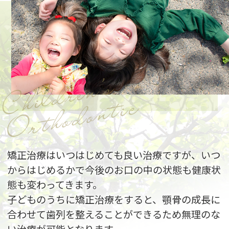
Children’s
Orthodontic
矯正治療はいつはじめても良い治療ですが、いつ
からはじめるかで今後のお口の中の状態も健康状
態も変わってきます。
子どものうちに矯正治療をすると、顎骨の成長に
合わせて歯列を整えることができるため無理のな
い治療が可能となります。