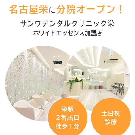
名古屋栄
分院オープン！
診日とさせていただきます。５月7日（木）
に
から通常通り９：３０～１９：００診療とな
サンワデンタルクリニック栄
ります。ご不便をおかけ致しますがよろしく
ホワイトエッセンス加盟店
お願いいたします。
2025.12.02
年末年始の診療は下記日程です。
・12月24日(水)～12月26日(金)休業
・12月27日(土) 午前中のみ 9:30～13:00
・12月28日(日)～1月4日(日)休業
・1月5日(月)通常営業
栄駅
・1月6日(火)休業
土日祝
2番出口
・1月7日(水)～通常営業
診療
徒歩1分