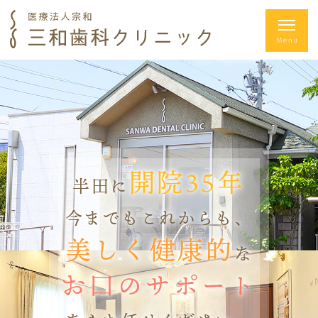
開院35年
半田に
今までもこれからも、
美しく健康的
な
お口のサポート